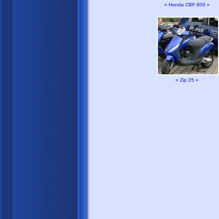
« Honda CBF 600 »
« Zip 25 »