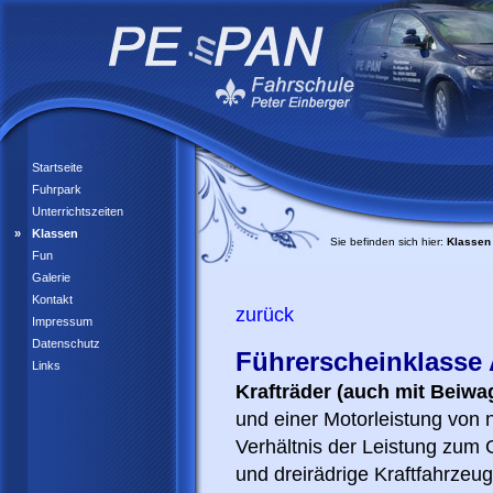
Startseite
Fuhrpark
Unterrichtszeiten
Klassen
Sie befinden sich hier:
Klassen
Fun
Galerie
Kontakt
zurück
Impressum
Datenschutz
Führerscheinklasse
Links
Krafträder (auch mit Beiwa
und einer Motorleistung von 
Verhältnis der Leistung zum 
und dreirädrige Kraftfahrze